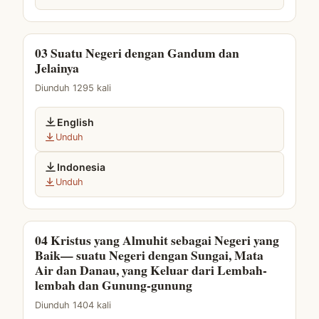
03 Suatu Negeri dengan Gandum dan
Jelainya
Diunduh 1295 kali
English
Unduh
Indonesia
Unduh
04 Kristus yang Almuhit sebagai Negeri yang
Baik— suatu Negeri dengan Sungai, Mata
Air dan Danau, yang Keluar dari Lembah-
lembah dan Gunung-gunung
Diunduh 1404 kali