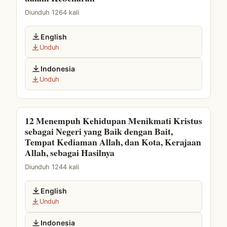
Diunduh 1264 kali
English
Unduh
Indonesia
Unduh
12 Menempuh Kehidupan Menikmati Kristus
sebagai Negeri yang Baik dengan Bait,
Tempat Kediaman Allah, dan Kota, Kerajaan
Allah, sebagai Hasilnya
Diunduh 1244 kali
English
Unduh
Indonesia