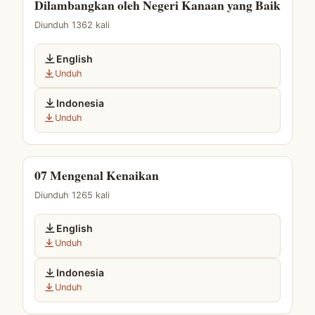
Dilambangkan oleh Negeri Kanaan yang Baik
Diunduh 1362 kali
English
Unduh
Indonesia
Unduh
07 Mengenal Kenaikan
Diunduh 1265 kali
English
Unduh
Indonesia
Unduh