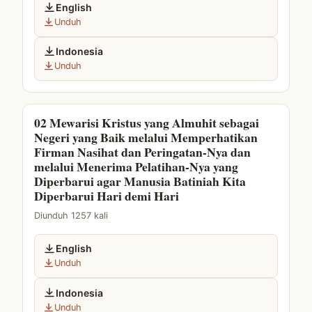
English
Unduh
Indonesia
Unduh
02 Mewarisi Kristus yang Almuhit sebagai
Negeri yang Baik melalui Memperhatikan
Firman Nasihat dan Peringatan-Nya dan
melalui Menerima Pelatihan-Nya yang
Diperbarui agar Manusia Batiniah Kita
Diperbarui Hari demi Hari
Diunduh 1257 kali
English
Unduh
Indonesia
Unduh